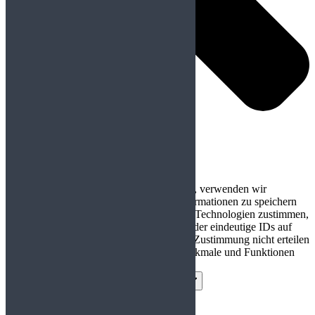
Um Ihnen ein optimales Erlebnis zu bieten, verwenden wir
Technologien wie Cookies, um Geräteinformationen zu speichern
bzw. darauf zuzugreifen. Wenn Sie diesen Technologien zustimmen,
können wir Daten wie das Surfverhalten oder eindeutige IDs auf
dieser Website verarbeiten. Wenn Sie Ihre Zustimmung nicht erteilen
oder zurückziehen, können bestimmte Merkmale und Funktionen
beeinträchtigt werden.
Funktional
Funktional
Immer aktiv
Vorlieben
Vorlieben