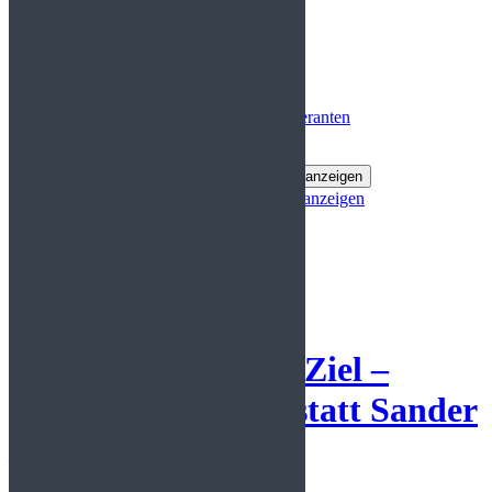
Statistiken
Statistiken
Marketing
Marketing
Optionen verwalten
Dienste verwalten
Verwalten Sie {vendor_count} Lieferanten
Lesen Sie mehr über diese Zwecke
Akzeptieren
Ablehnen
Voreinstellungen anzeigen
Voreinstellungen anzeigen
Einstellungen speichern
Cookie-Richtlinie
Datenschutzerklärung
Impressum
[widgets_on_pages id=“1″]
Ihr Erfolg ist unser Ziel –
Mechanische Werkstatt Sander
/ Jelinek