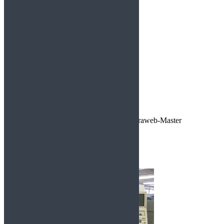
MENU
Home
Unternehmen
Leistungen
Maschinenpark
Kontakt
Impressum
Blog
8. Oktober 2019
29. Oktober 2019
By
Terraweb-Master
Maschinenpark
0 Comments
CTX 510 V1