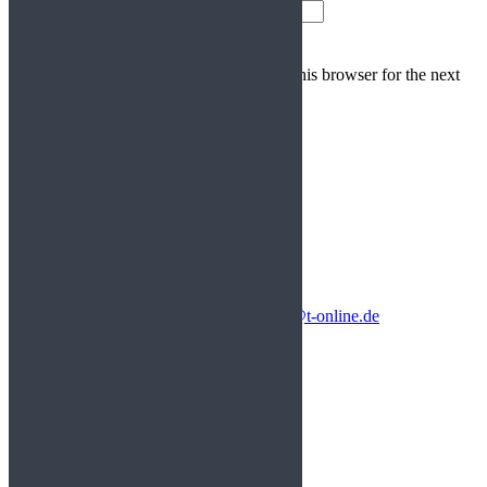
E-mail Address
*
Website
Save my name, email, and website in this browser for the next
time I comment.
Kontakt
An der Mühle 10 - 11
06385 Aken OT Kühren
Telefon: 03 49 09 / 3 37 - 0
Mobil: 01 72 / 7 60 13 06
E-Mail:
mech.Werkstatt-Sander-Jelinek@t-online.de
Schnellnavigation
Unternehmen
Leistungen
Maschinenpark