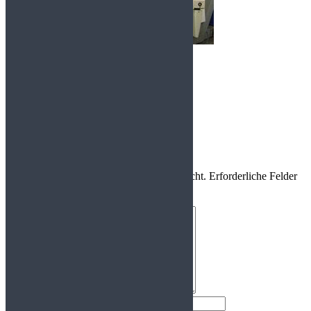
Durchmesser 350 mm
Drehlänge 900 mm
CTX 310 ecoline V3
CTX 410 V1
Write a Comment
Ihre E-Mail-Adresse wird nicht veröffentlicht.
Erforderliche Felder
sind mit
*
markiert
Your comment
*
First and Last name
*